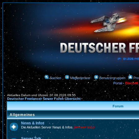
Suchen
Mitgliederliste
Benutzergruppen
Prof
Portal
-
Discord
Aktuelles Datum und Uhrzeit: 07.08.2026 03:55
Deutscher Freelancer Server Foren-Übersicht
Forum
Allgemeines
News & Infos
Die Aktuellen Server News & Infos
(answer only)
Server Talk