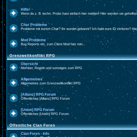
Hilfe!
Wenn du z. B. techn. Probs hast einfach hier melden! Hier werden sie geholfe
Char Probleme
Probleme mit eurem Char? Ihr wurdet gebannt? Ich habt eure ID verloren? Hier
Mod Probleme
Bug Reports etc. zum Client Mod hier rein...
Grenzweltkonflikt RPG
Übersicht
Member, Regeln und sonstiges zum RPG
Allgemeines
Allgemeines zum Grenzweltkonflikt RPG
[Allianz] RPG Forum
Öffentliches [Allianz] RPG Forum
[Union] RPG Forum
Öffentliches [Union] RPG Forum
Öffentliche Clan Foren
Clan Foren - Info