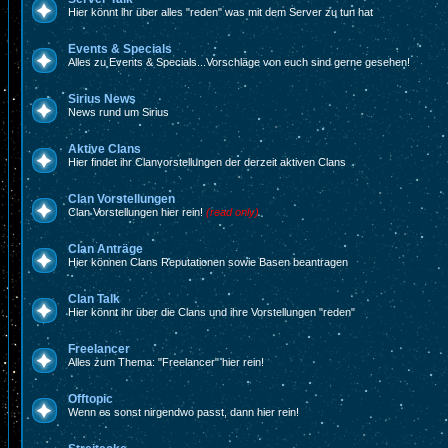
Hier könnt ihr über alles "reden" was mit dem Server zu tun hat
Events & Specials
Alles zu Events & Specials...Vorschläge von euch sind gerne gesehen!
Sirius News
News rund um Sirius
Aktive Clans
Hier findet ihr Clanvorstellungen der derzeit aktiven Clans
Clan Vorstellungen
Clan Vorstellungen hier rein!
(read only)
Clan Anträge
Hier können Clans Reputationen sowie Basen beantragen
Clan Talk
Hier könnt ihr über die Clans und ihre Vorstellungen "reden"
Freelancer
Alles zum Thema: "Freelancer" hier rein!
Offtopic
Wenn es sonst nirgendwo passt, dann hier rein!