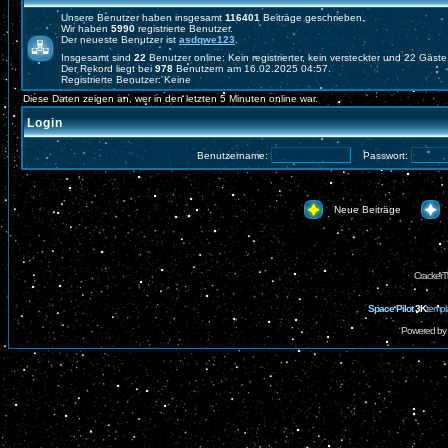
Unsere Benutzer haben insgesamt
116401
Beiträge geschrieben.
Wir haben
5990
registrierte Benutzer.
Der neueste Benutzer ist
asdqwe123
.
Insgesamt sind
22
Benutzer online: Kein registrierter, kein versteckter und 22 Gäst
Der Rekord liegt bei
978
Benutzern am 16.02.2025 04:57.
Registrierte Benutzer: Keine
Diese Daten zeigen an, wer in den letzten 5 Minuten online war.
Login
Benutzername:
Passwort:
Neue Beiträge
CrackerT
Space Pilot
3K
templ
Powered by