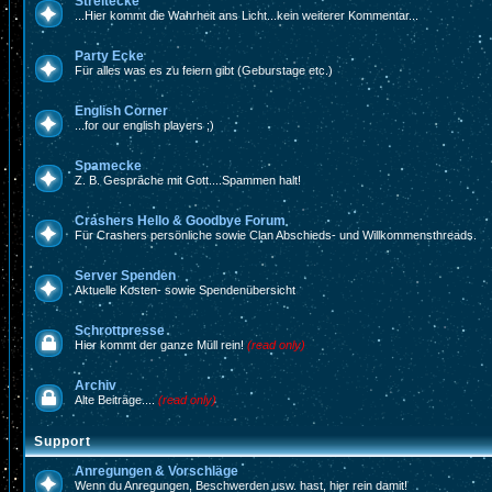
Streitecke
...Hier kommt die Wahrheit ans Licht...kein weiterer Kommentar...
Party Ecke
Für alles was es zu feiern gibt (Geburstage etc.)
English Corner
...for our english players ;)
Spamecke
Z. B. Gespräche mit Gott....Spammen halt!
Crashers Hello & Goodbye Forum
Für Crashers persönliche sowie Clan Abschieds- und Willkommensthreads.
Server Spenden
Aktuelle Kosten- sowie Spendenübersicht
Schrottpresse
Hier kommt der ganze Müll rein!
(read only)
Archiv
Alte Beiträge....
(read only)
Support
Anregungen & Vorschläge
Wenn du Anregungen, Beschwerden usw. hast, hier rein damit!