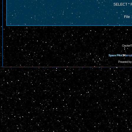
SELECT * 
File
CrackerT
Space Pilot
3K
templ
Powered by