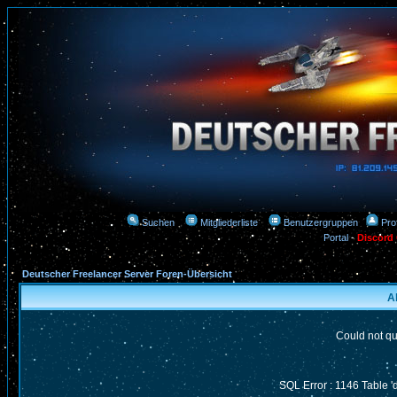
Suchen
Mitgliederliste
Benutzergruppen
Prof
Portal
-
Discord
Deutscher Freelancer Server Foren-Übersicht
A
Could not qu
SQL Error : 1146 Table '