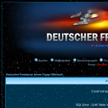
Suchen
Mitgliederliste
Benutzergruppen
Prof
Portal
-
Discord
Deutscher Freelancer Server Foren-Übersicht
A
Could not qu
SQL Error : 1146 Table '