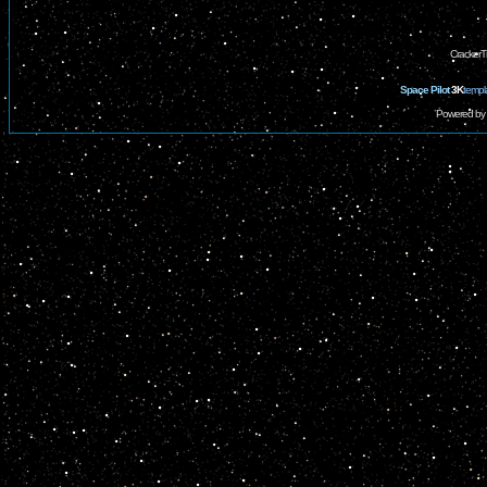
CrackerT
Space Pilot
3K
templ
Powered by