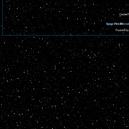
CrackerT
Space Pilot
3K
templ
Powered by