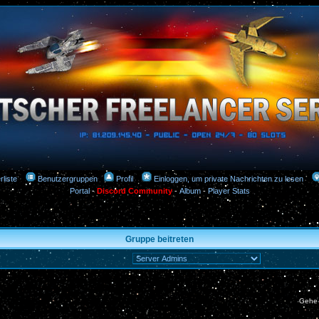
rliste
Benutzergruppen
Profil
Einloggen, um private Nachrichten zu lesen
Portal
-
Discord Community
-
Album
-
Player Stats
Gruppe beitreten
Gehe