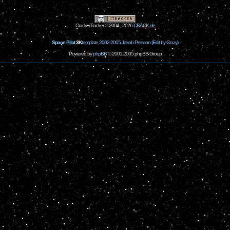
CrackerTracker © 2004 - 2026
CBACK.de
Space Pilot
3K
template 2002-2005 Jakob Persson (Edit by Crazy)
Powered by
phpBB
© 2001-2005 phpBB Group