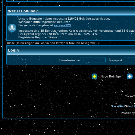
Wer ist online?
Unsere Benutzer haben insgesamt
116401
Beiträge geschrieben.
Wir haben
5990
registrierte Benutzer.
Der neueste Benutzer ist
asdqwe123
.
Insgesamt sind
38
Benutzer online: Kein registrierter, kein versteckter und 38 Gäst
Der Rekord liegt bei
978
Benutzern am 16.02.2025 04:57.
Registrierte Benutzer: Keine
Diese Daten zeigen an, wer in den letzten 5 Minuten online war.
Login
Benutzername:
Passwort:
Neue Beiträge
CrackerT
Space Pilot
3K
templ
Powered by