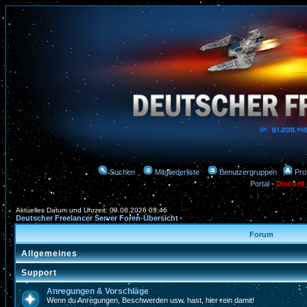
Suchen
Mitgliederliste
Benutzergruppen
Prof
Portal
-
Discord
Aktuelles Datum und Uhrzeit: 09.08.2026 03:46
Deutscher Freelancer Server Foren-Übersicht
Forum
Allgemeines
Support
Anregungen & Vorschläge
Wenn du Anregungen, Beschwerden usw. hast, hier rein damit!