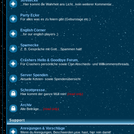
Streitecke
...Hier kommt die Wahrheit ans Licht...kein weiterer Kommentar...
Party Ecke
Für alles was es zu feiern gibt (Geburstage etc.)
English Corner
...for our english players ;)
Spamecke
Z. B. Gespräche mit Gott....Spammen halt!
Crashers Hello & Goodbye Forum
Für Crashers persönliche sowie Clan Abschieds- und Willkommensthreads.
Server Spenden
Aktuelle Kosten- sowie Spendenübersicht
Schrottpresse
Hier kommt der ganze Müll rein!
(read only)
Archiv
Alte Beiträge....
(read only)
Support
Anregungen & Vorschläge
Wenn du Anregungen, Beschwerden usw. hast, hier rein damit!