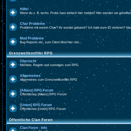
Hilfe!
Wenn du z. B. techn. Probs hast einfach hier melden! Hier werden sie geholfe
Char Probleme
Probleme mit eurem Char? Ihr wurdet gebannt? Ich habt eure ID verloren? Hier
Mod Probleme
Bug Reports etc. zum Client Mod hier rein...
Grenzweltkonflikt RPG
Übersicht
Member, Regeln und sonstiges zum RPG
Allgemeines
Allgemeines zum Grenzweltkonflikt RPG
[Allianz] RPG Forum
Öffentliches [Allianz] RPG Forum
[Union] RPG Forum
Öffentliches [Union] RPG Forum
Öffentliche Clan Foren
Clan Foren - Info