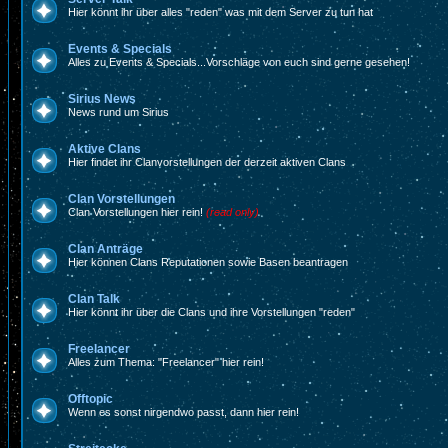
Hier könnt ihr über alles "reden" was mit dem Server zu tun hat
Events & Specials
Alles zu Events & Specials...Vorschläge von euch sind gerne gesehen!
Sirius News
News rund um Sirius
Aktive Clans
Hier findet ihr Clanvorstellungen der derzeit aktiven Clans
Clan Vorstellungen
Clan Vorstellungen hier rein!
(read only)
Clan Anträge
Hier können Clans Reputationen sowie Basen beantragen
Clan Talk
Hier könnt ihr über die Clans und ihre Vorstellungen "reden"
Freelancer
Alles zum Thema: "Freelancer" hier rein!
Offtopic
Wenn es sonst nirgendwo passt, dann hier rein!