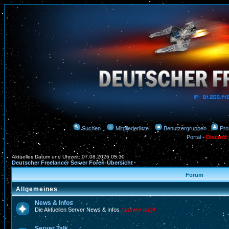
Suchen
Mitgliederliste
Benutzergruppen
Prof
Portal
-
Discord
Aktuelles Datum und Uhrzeit: 07.08.2026 05:30
Deutscher Freelancer Server Foren-Übersicht
Forum
Allgemeines
News & Infos
Die Aktuellen Server News & Infos
(answer only)
Server Talk