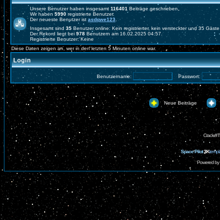
Unsere Benutzer haben insgesamt
116401
Beiträge geschrieben.
Wir haben
5990
registrierte Benutzer.
Der neueste Benutzer ist
asdqwe123
.
Insgesamt sind
35
Benutzer online: Kein registrierter, kein versteckter und 35 Gäst
Der Rekord liegt bei
978
Benutzern am 16.02.2025 04:57.
Registrierte Benutzer: Keine
Diese Daten zeigen an, wer in den letzten 5 Minuten online war.
Login
Benutzername:
Passwort:
Neue Beiträge
CrackerT
Space Pilot
3K
templ
Powered by