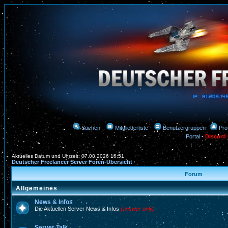
Suchen
Mitgliederliste
Benutzergruppen
Prof
Portal
-
Discord
Aktuelles Datum und Uhrzeit: 07.08.2026 10:51
Deutscher Freelancer Server Foren-Übersicht
Forum
Allgemeines
News & Infos
Die Aktuellen Server News & Infos
(answer only)
Server Talk