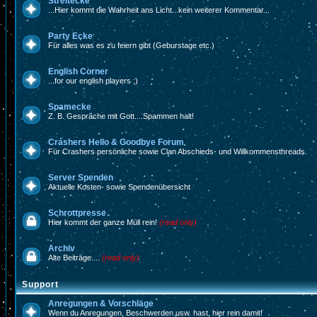
Streitecke
...Hier kommt die Wahrheit ans Licht...kein weiterer Kommentar...
Party Ecke
Für alles was es zu feiern gibt (Geburstage etc.)
English Corner
...for our english players ;)
Spamecke
Z. B. Gespräche mit Gott....Spammen halt!
Crashers Hello & Goodbye Forum
Für Crashers persönliche sowie Clan Abschieds- und Willkommensthreads.
Server Spenden
Aktuelle Kosten- sowie Spendenübersicht
Schrottpresse
Hier kommt der ganze Müll rein!
(read only)
Archiv
Alte Beiträge....
(read only)
Support
Anregungen & Vorschläge
Wenn du Anregungen, Beschwerden usw. hast, hier rein damit!