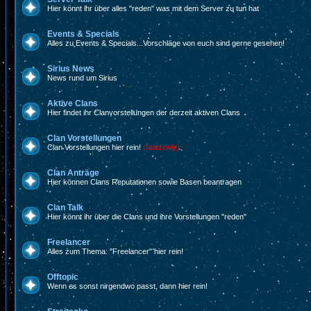
Hier könnt ihr über alles "reden" was mit dem Server zu tun hat
Events & Specials
Alles zu Events & Specials...Vorschläge von euch sind gerne gesehen!
Sirius News
News rund um Sirius
Aktive Clans
Hier findet ihr Clanvorstellungen der derzeit aktiven Clans
Clan Vorstellungen
Clan Vorstellungen hier rein!
(read only)
Clan Anträge
Hier können Clans Reputationen sowie Basen beantragen
Clan Talk
Hier könnt ihr über die Clans und ihre Vorstellungen "reden"
Freelancer
Alles zum Thema: "Freelancer" hier rein!
Offtopic
Wenn es sonst nirgendwo passt, dann hier rein!