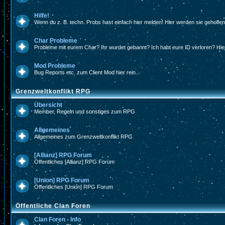
Hilfe!
Wenn du z. B. techn. Probs hast einfach hier melden! Hier werden sie geholfe
Char Probleme
Probleme mit eurem Char? Ihr wurdet gebannt? Ich habt eure ID verloren? Hier
Mod Probleme
Bug Reports etc. zum Client Mod hier rein...
Grenzweltkonflikt RPG
Übersicht
Member, Regeln und sonstiges zum RPG
Allgemeines
Allgemeines zum Grenzweltkonflikt RPG
[Allianz] RPG Forum
Öffentliches [Allianz] RPG Forum
[Union] RPG Forum
Öffentliches [Union] RPG Forum
Öffentliche Clan Foren
Clan Foren - Info