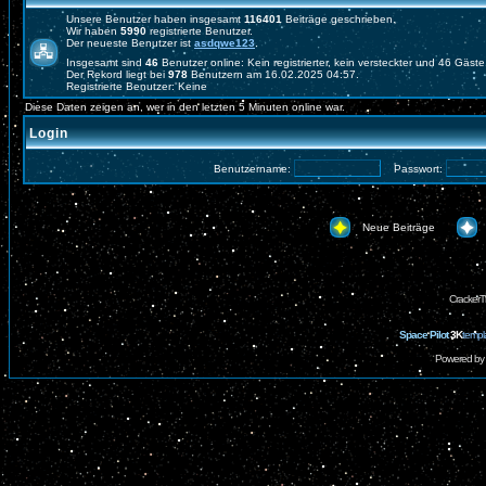
Unsere Benutzer haben insgesamt
116401
Beiträge geschrieben.
Wir haben
5990
registrierte Benutzer.
Der neueste Benutzer ist
asdqwe123
.
Insgesamt sind
46
Benutzer online: Kein registrierter, kein versteckter und 46 Gäst
Der Rekord liegt bei
978
Benutzern am 16.02.2025 04:57.
Registrierte Benutzer: Keine
Diese Daten zeigen an, wer in den letzten 5 Minuten online war.
Login
Benutzername:
Passwort:
Neue Beiträge
CrackerT
Space Pilot
3K
templ
Powered by