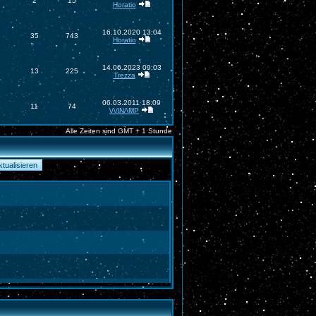
2
15
Horatio
16.10.2020 13:04
35
743
Horatio
14.06.2023 09:03
13
225
Trezza
06.03.2011 18:09
11
74
\/\/lN/\MP
Alle Zeiten sind GMT + 1 Stunde