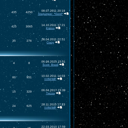
08.07.2011 20:19
435
4250
Starjumper_*Gerd*
14.10.2011 17:21
425
3065
Kratos
28.04.2011 22:51
35
276
Crazy
06.09.2025 15:51
4
8
Scott_Brasil
10.02.2011 14:03
60
951
\/\/lN/\MP
06.04.2017 23:39
15
329
Trezza
28.11.2010 17:23
24
625
\/\/lN/\MP
22.03.2010 17:59