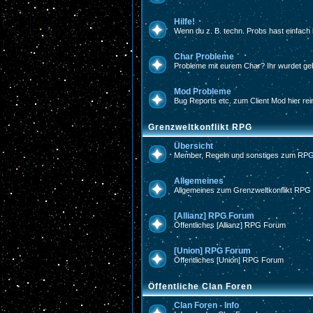
Hilfe!
Wenn du z. B. techn. Probs hast einfach 
Char Probleme
Probleme mit eurem Char? Ihr wurdet geba
Mod Probleme
Bug Reports etc. zum Client Mod hier rein
Grenzweltkonflikt RPG
Übersicht
Member, Regeln und sonstiges zum RP
Allgemeines
Allgemeines zum Grenzweltkonflikt RPG
[Allianz] RPG Forum
Öffentliches [Allianz] RPG Forum
[Union] RPG Forum
Öffentliches [Union] RPG Forum
Öffentliche Clan Foren
Clan Foren - Info