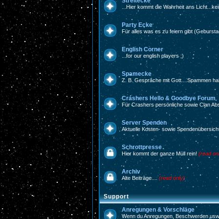
Streitecke
...Hier kommt die Wahrheit ans Licht...ke
Party Ecke
Für alles was es zu feiern gibt (Gebursta
English Corner
...for our english players ;)
Spamecke
Z. B. Gespräche mit Gott....Spammen hal
Crashers Hello & Goodbye Forum
Für Crashers persönliche sowie Clan Ab
Server Spenden
Aktuelle Kosten- sowie Spendenübersich
Schrottpresse
Hier kommt der ganze Müll rein!
(read on
Archiv
Alte Beiträge....
(read only)
Support
Anregungen & Vorschläge
Wenn du Anregungen, Beschwerden usw. h