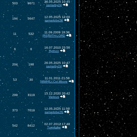
26.05.2025 10:45
503
9671
samarby24
12.05.2025 12:00
194
5647
samarlobe26
11.09.2009 18:36
11
532
[RS]SITH-LORD
16.07.2010 23:50
6
6
Rython
26.05.2025 10:47
204
198
samarby24
11.01.2011 21:58
13
30
[WWH]Lt.Col.Moore
15.12.2020 20:42
299
8119
Various
12.05.2025 11:59
373
7010
samarlobe26
02.07.2012 17:48
542
8412
Turmfalke