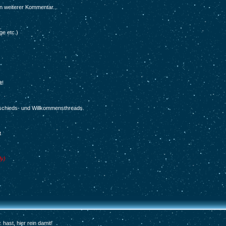
in weiterer Kommentar...
ge etc.)
t!
schieds- und Willkommensthreads.
t
ly)
ast, hier rein damit!