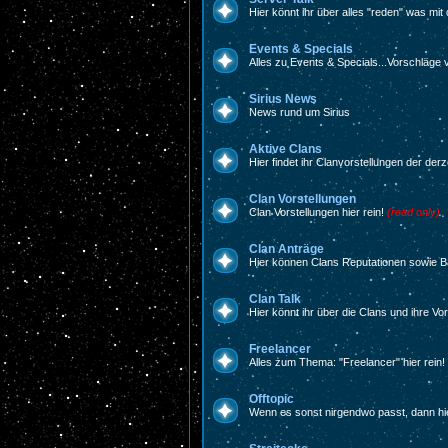
Hier könnt ihr über alles "reden" was mit
Events & Specials
Alles zu Events & Specials...Vorschläge
Sirius News
News rund um Sirius
Aktive Clans
Hier findet ihr Clanvorstellungen der derz
Clan Vorstellungen
Clan Vorstellungen hier rein!
(read only)
Clan Anträge
Hier können Clans Reputationen sowie 
Clan Talk
Hier könnt ihr über die Clans und ihre Vo
Freelancer
Alles zum Thema: "Freelancer" hier rein!
Offtopic
Wenn es sonst nirgendwo passt, dann hie