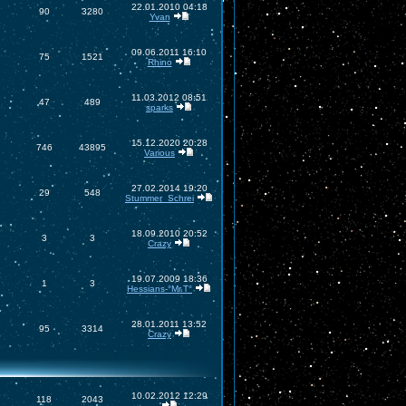
22.01.2010 04:18
90
3280
Yvan
09.06.2011 16:10
75
1521
Rhino
11.03.2012 08:51
47
489
sparks
15.12.2020 20:28
746
43895
Various
27.02.2014 19:20
29
548
Stummer_Schrei
18.09.2010 20:52
3
3
Crazy
19.07.2009 18:36
1
3
Hessians-°Mr.T°
28.01.2011 13:52
95
3314
Crazy
10.02.2012 12:29
118
2043