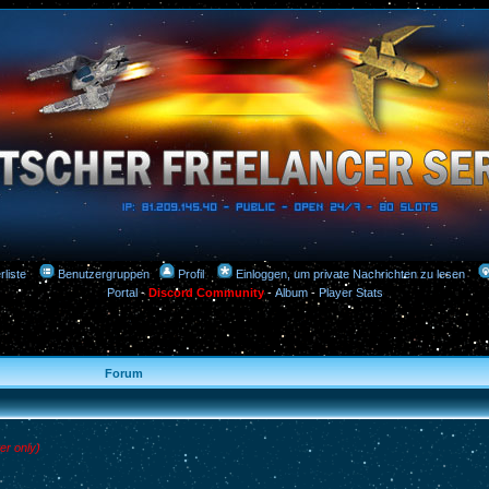
rliste
Benutzergruppen
Profil
Einloggen, um private Nachrichten zu lesen
Portal
-
Discord Community
-
Album
-
Player Stats
Forum
er only)