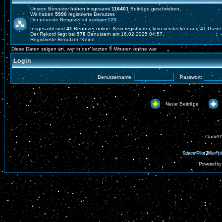
Unsere Benutzer haben insgesamt
116401
Beiträge geschrieben.
Wir haben
5990
registrierte Benutzer.
Der neueste Benutzer ist
asdqwe123
.
Insgesamt sind
41
Benutzer online: Kein registrierter, kein versteckter und 41 Gäst
Der Rekord liegt bei
978
Benutzern am 16.02.2025 04:57.
Registrierte Benutzer: Keine
Diese Daten zeigen an, wer in den letzten 5 Minuten online war.
Login
Benutzername:
Passwort:
Neue Beiträge
CrackerT
Space Pilot
3K
templ
Powered by