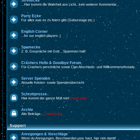
Streitecke
...Hier kommt die Wahrheit ans Licht...kein weiterer Kommentar...
Party Ecke
Für alles was es zu feiern gibt (Geburstage etc.)
English Corner
...for our english players ;)
Spamecke
Z. B. Gespräche mit Gott....Spammen halt!
Crashers Hello & Goodbye Forum
Für Crashers persönliche sowie Clan Abschieds- und Willkommensthreads.
Server Spenden
Aktuelle Kosten- sowie Spendenübersicht
Schrottpresse
Hier kommt der ganze Müll rein!
(read only)
Archiv
Alte Beiträge....
(read only)
Support
Anregungen & Vorschläge
Wenn du Anregungen, Beschwerden usw. hast, hier rein damit!