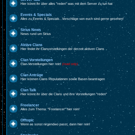
Hier könnt ihr über alles "reden" was mit dem Server zu tun hat
Events & Specials
Alles zu Events & Specials...Vorschläge von euch sind gerne gesehen!
Sirius News
News rund um Sirius
Aktive Clans
Hier findet ihr Clanvorstellungen der derzeit aktiven Clans
Clan Vorstellungen
Clan Vorstellungen hier rein!
(read only)
Clan Anträge
Hier können Clans Reputationen sowie Basen beantragen
Clan Talk
Hier könnt ihr über die Clans und ihre Vorstellungen "reden"
Freelancer
Alles zum Thema: "Freelancer" hier rein!
Offtopic
Wenn es sonst nirgendwo passt, dann hier rein!