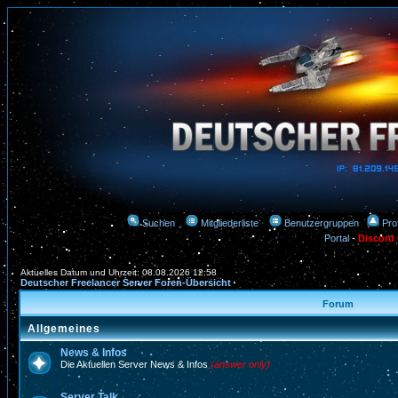
Suchen
Mitgliederliste
Benutzergruppen
Prof
Portal
-
Discord
Aktuelles Datum und Uhrzeit: 08.08.2026 12:58
Deutscher Freelancer Server Foren-Übersicht
Forum
Allgemeines
News & Infos
Die Aktuellen Server News & Infos
(answer only)
Server Talk