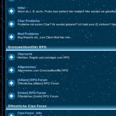
Hilfe!
Wenn du z. B. techn. Probs hast einfach hier melden! Hier werden sie geholfe
Char Probleme
Probleme mit eurem Char? Ihr wurdet gebannt? Ich habt eure ID verloren? Hier
Mod Probleme
Bug Reports etc. zum Client Mod hier rein...
Grenzweltkonflikt RPG
Übersicht
Member, Regeln und sonstiges zum RPG
Allgemeines
Allgemeines zum Grenzweltkonflikt RPG
[Allianz] RPG Forum
Öffentliches [Allianz] RPG Forum
[Union] RPG Forum
Öffentliches [Union] RPG Forum
Öffentliche Clan Foren
Clan Foren - Info