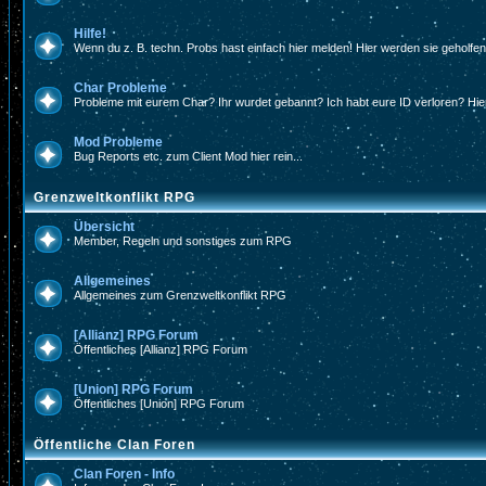
Hilfe!
Wenn du z. B. techn. Probs hast einfach hier melden! Hier werden sie geholfe
Char Probleme
Probleme mit eurem Char? Ihr wurdet gebannt? Ich habt eure ID verloren? Hier
Mod Probleme
Bug Reports etc. zum Client Mod hier rein...
Grenzweltkonflikt RPG
Übersicht
Member, Regeln und sonstiges zum RPG
Allgemeines
Allgemeines zum Grenzweltkonflikt RPG
[Allianz] RPG Forum
Öffentliches [Allianz] RPG Forum
[Union] RPG Forum
Öffentliches [Union] RPG Forum
Öffentliche Clan Foren
Clan Foren - Info