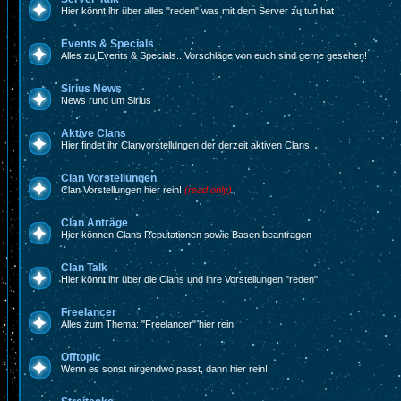
Hier könnt ihr über alles "reden" was mit dem Server zu tun hat
Events & Specials
Alles zu Events & Specials...Vorschläge von euch sind gerne gesehen!
Sirius News
News rund um Sirius
Aktive Clans
Hier findet ihr Clanvorstellungen der derzeit aktiven Clans
Clan Vorstellungen
Clan Vorstellungen hier rein!
(read only)
Clan Anträge
Hier können Clans Reputationen sowie Basen beantragen
Clan Talk
Hier könnt ihr über die Clans und ihre Vorstellungen "reden"
Freelancer
Alles zum Thema: "Freelancer" hier rein!
Offtopic
Wenn es sonst nirgendwo passt, dann hier rein!