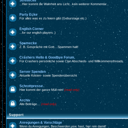
Streitecke
...Hier kommt die Wahrheit ans Licht...kein weiterer Kommentar...
Party Ecke
Für alles was es zu feiern gibt (Geburstage etc.)
English Corner
...for our english players ;)
Spamecke
Z. B. Gespräche mit Gott....Spammen halt!
Crashers Hello & Goodbye Forum
Für Crashers persönliche sowie Clan Abschieds- und Willkommensthreads.
Server Spenden
Aktuelle Kosten- sowie Spendenübersicht
Schrottpresse
Hier kommt der ganze Müll rein!
(read only)
Archiv
Alte Beiträge....
(read only)
Support
Anregungen & Vorschläge
Wenn du Anregungen, Beschwerden usw. hast, hier rein damit!