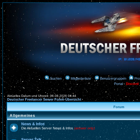
Suchen
Mitgliederliste
Benutzergruppen
Prof
Portal
-
Discord
Aktuelles Datum und Uhrzeit: 06.08.2026 04:44
Deutscher Freelancer Server Foren-Übersicht
Forum
Allgemeines
News & Infos
Die Aktuellen Server News & Infos
(answer only)
Server Talk