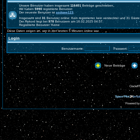
Unsere Benutzer haben insgesamt
116401
Beiträge geschrieben.
Wir haben
5990
registrierte Benutzer.
Der neueste Benutzer ist
asdqwe123
.
Insgesamt sind
31
Benutzer online: Kein registrierter, kein versteckter und 31 Gäst
Der Rekord liegt bei
978
Benutzern am 16.02.2025 04:57.
Registrierte Benutzer: Keine
Diese Daten zeigen an, wer in den letzten 5 Minuten online war.
Login
Benutzername:
Passwort:
Neue Beiträge
CrackerT
Space Pilot
3K
templ
Powered by