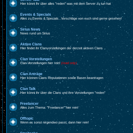
Hier könnt ihr über alles "reden" was mit dem Server zu tun hat
Events & Specials
Alles zu Events & Specials...Vorschläge von euch sind gerne gesehen!
Sirius News
News rund um Sirius
Aktive Clans
Hier findet ihr Clanvorstellungen der derzeit aktiven Clans
Clan Vorstellungen
Clan Vorstellungen hier rein!
(read only)
Clan Anträge
Hier können Clans Reputationen sowie Basen beantragen
Clan Talk
Hier könnt ihr über die Clans und ihre Vorstellungen "reden"
Freelancer
Alles zum Thema: "Freelancer" hier rein!
Offtopic
Wenn es sonst nirgendwo passt, dann hier rein!