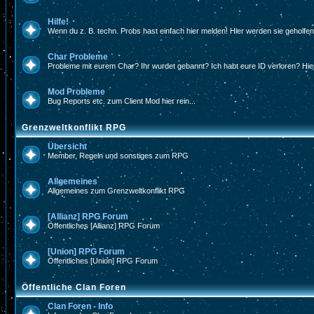
Hilfe!
Wenn du z. B. techn. Probs hast einfach hier melden! Hier werden sie geholfe
Char Probleme
Probleme mit eurem Char? Ihr wurdet gebannt? Ich habt eure ID verloren? Hier
Mod Probleme
Bug Reports etc. zum Client Mod hier rein...
Grenzweltkonflikt RPG
Übersicht
Member, Regeln und sonstiges zum RPG
Allgemeines
Allgemeines zum Grenzweltkonflikt RPG
[Allianz] RPG Forum
Öffentliches [Allianz] RPG Forum
[Union] RPG Forum
Öffentliches [Union] RPG Forum
Öffentliche Clan Foren
Clan Foren - Info