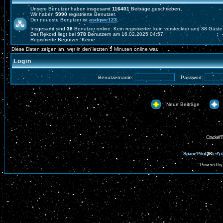
Unsere Benutzer haben insgesamt
116401
Beiträge geschrieben.
Wir haben
5990
registrierte Benutzer.
Der neueste Benutzer ist
asdqwe123
.
Insgesamt sind
38
Benutzer online: Kein registrierter, kein versteckter und 38 Gäst
Der Rekord liegt bei
978
Benutzern am 16.02.2025 04:57.
Registrierte Benutzer: Keine
Diese Daten zeigen an, wer in den letzten 5 Minuten online war.
Login
Benutzername:
Passwort:
Neue Beiträge
CrackerT
Space Pilot
3K
templ
Powered by