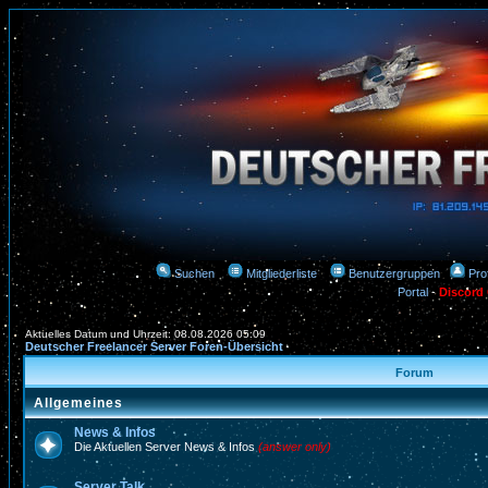
Suchen
Mitgliederliste
Benutzergruppen
Prof
Portal
-
Discord
Aktuelles Datum und Uhrzeit: 08.08.2026 05:09
Deutscher Freelancer Server Foren-Übersicht
Forum
Allgemeines
News & Infos
Die Aktuellen Server News & Infos
(answer only)
Server Talk