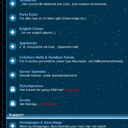
Streitecke
...Hier kommt die Wahrheit ans Licht...kein weiterer Kommentar...
Party Ecke
Für alles was es zu feiern gibt (Geburstage etc.)
English Corner
...for our english players ;)
Spamecke
Z. B. Gespräche mit Gott....Spammen halt!
Crashers Hello & Goodbye Forum
Für Crashers persönliche sowie Clan Abschieds- und Willkommensthreads.
Server Spenden
Aktuelle Kosten- sowie Spendenübersicht
Schrottpresse
Hier kommt der ganze Müll rein!
(read only)
Archiv
Alte Beiträge....
(read only)
Support
Anregungen & Vorschläge
Wenn du Anregungen, Beschwerden usw. hast, hier rein damit!