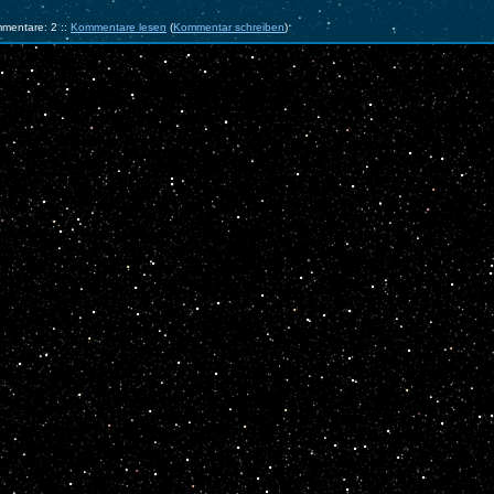
mentare: 2 ::
Kommentare lesen
(
Kommentar schreiben
)