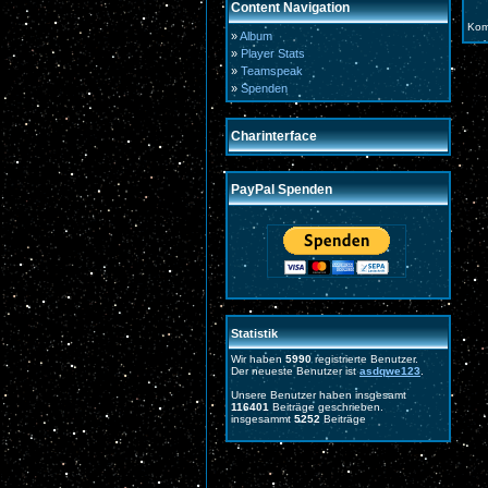
Content Navigation
Kom
»
Album
»
Player Stats
»
Teamspeak
»
Spenden
Charinterface
PayPal Spenden
Statistik
Wir haben
5990
registrierte Benutzer.
Der neueste Benutzer ist
asdqwe123
.
Unsere Benutzer haben insgesamt
116401
Beiträge geschrieben.
insgesammt
5252
Beiträge