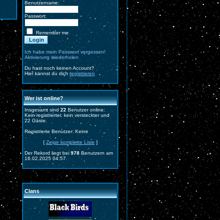
Benutzername:
Passwort:
Remember me
Ich habe mein Passwort vergessen!
Aktivierung wiederholen
Du hast noch keinen Account?
Hier kannst du dich
registrieren
Wer ist online?
Insgesamt sind
22
Benutzer online:
Kein registrierter, kein versteckter und
22 Gäste.
Registrierte Benutzer: Keine
[
Zeige komplette Liste
]
Der Rekord liegt bei
978
Benutzern am
16.02.2025 04:57.
Clans