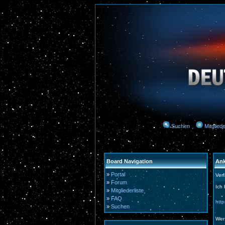
Suchen
Mitgliede
Board Navigation
Ank
»
Portal
Ver
»
Forum
Ich 
»
Mitgliederliste
»
FAQ
htt
»
Suchen
Wer