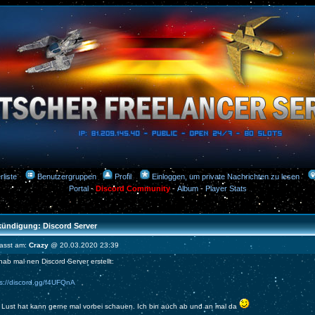
rliste
Benutzergruppen
Profil
Einloggen, um private Nachrichten zu lesen
Portal
-
Discord Community
-
Album
-
Player Stats
ündigung: Discord Server
fasst am:
Crazy
@ 20.03.2020 23:39
hab mal nen Discord Server erstellt:
ps://discord.gg/f4UFQnA
 Lust hat kann gerne mal vorbei schauen. Ich bin auch ab und an mal da