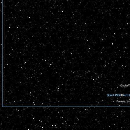
CrackerT
Space Pilot
3K
templ
Powered by