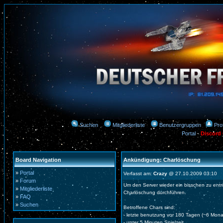
Suchen
Mitgliederliste
Benutzergruppen
Prof
Portal
-
Discord
Board Navigation
Ankündigung: Charlöschung
»
Portal
Verfasst am:
Crazy
@ 27.10.2009 03:10
»
Forum
Um den Server wieder ein bisschen zu ent
»
Mitgliederliste
Charlöschung durchführen.
»
FAQ
»
Suchen
Betroffene Chars sind:
- letzte benutzung vor 180 Tagen (~6 Mona
- unter 5 Minuten Spielzeit