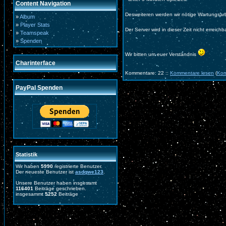
Content Navigation
Desweiteren werden wir nötige Wartungsar
»
Album
»
Player Stats
Der Server wird in dieser Zeit nicht erreichb
»
Teamspeak
»
Spenden
Wir bitten um euer Verständnis
Charinterface
Kommentare: 22 ::
Kommentare lesen
(
Kom
PayPal Spenden
Statistik
Wir haben
5990
registrierte Benutzer.
Der neueste Benutzer ist
asdqwe123
.
Unsere Benutzer haben insgesamt
116401
Beiträge geschrieben.
insgesammt
5252
Beiträge