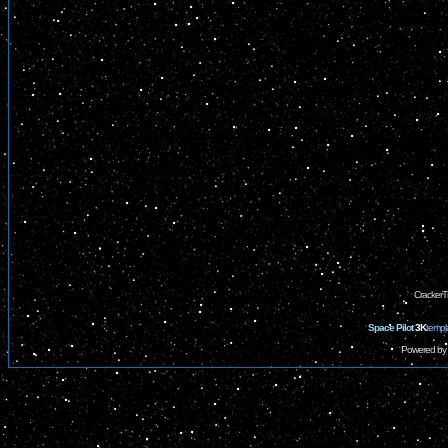
CrackerT
Space Pilot
3K
templ
Powered by