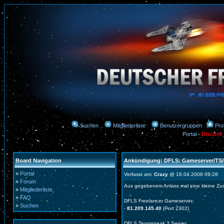
Suchen
Mitgliederliste
Benutzergruppen
Prof
Portal
-
Discord
Board Navigation
Ankündigung: DFLS: Gameserver/TS/
»
Portal
Verfasst am:
Crazy
@ 16.04.2008 09:28
»
Forum
Aus gegebenem Anlass mal eine kleine Z
»
Mitgliederliste
»
FAQ
DFLS Freelancer Gameserver:
»
Suchen
-
81.209.145.40
(Port 2302)
DFLS Teamspeak 3 Server: