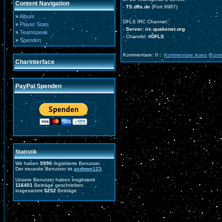
Content Navigation
-
TS.dfls.de
(Port 9987)
»
Album
DFLS IRC Channel:
»
Player Stats
-
Server: irc.quakenet.org
»
Teamspeak
- Channel:
#DFLS
»
Spenden
Kommentare: 0 ::
Kommentare lesen
(
Komm
Charinterface
PayPal Spenden
Statistik
Wir haben
5990
registrierte Benutzer.
Der neueste Benutzer ist
asdqwe123
.
Unsere Benutzer haben insgesamt
116401
Beiträge geschrieben.
insgesammt
5252
Beiträge