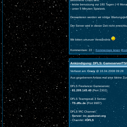
Betroffene Chars sind:
- letzte benutzung vor 180 Tagen (~6 Mona
- unter 5 Minuten Spielzeit
Desweiteren werden wir nötige Wartungsar
Der Server wird in dieser Zeit nicht erreichb
Wir bitten um euer Verständnis
Kommentare: 22 ::
Kommentare lesen
(
Kom
Ankündigung: DFLS: Gameserver/TS/
Verfasst am:
Crazy
@ 16.04.2008 09:28
Aus gegebenem Anlass mal eine kleine Z
DFLS Freelancer Gameserver:
-
81.209.145.40
(Port 2302)
DFLS Teamspeak 3 Server:
-
TS.dfls.de
(Port 9987)
DFLS IRC Channel:
-
Server: irc.quakenet.org
- Channel:
#DFLS