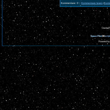
Kommentare: 0 ::
Kommentare lesen
(
Komm
CrackerT
Space Pilot
3K
templ
Powered by