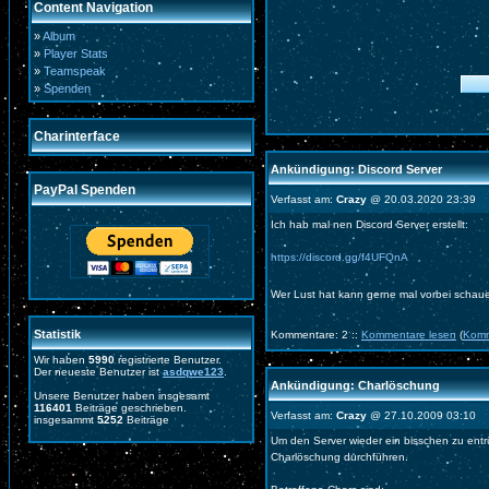
Content Navigation
»
Album
»
Player Stats
»
Teamspeak
»
Spenden
Charinterface
Ankündigung: Discord Server
PayPal Spenden
Verfasst am:
Crazy
@ 20.03.2020 23:39
Ich hab mal nen Discord Server erstellt:
https://discord.gg/f4UFQnA
Wer Lust hat kann gerne mal vorbei schau
Statistik
Kommentare: 2 ::
Kommentare lesen
(
Komm
Wir haben
5990
registrierte Benutzer.
Der neueste Benutzer ist
asdqwe123
.
Ankündigung: Charlöschung
Unsere Benutzer haben insgesamt
116401
Beiträge geschrieben.
Verfasst am:
Crazy
@ 27.10.2009 03:10
insgesammt
5252
Beiträge
Um den Server wieder ein bisschen zu ent
Charlöschung durchführen.