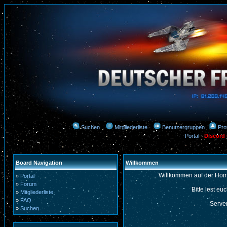
Suchen
Mitgliederliste
Benutzergruppen
Prof
Portal
-
Discord
Board Navigation
Willkommen
Willkommen auf der Hom
»
Portal
»
Forum
Bitte lest eu
»
Mitgliederliste
»
FAQ
Server
»
Suchen