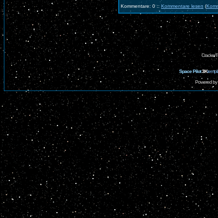
Kommentare: 0 ::
Kommentare lesen
(
Komm
CrackerT
Space Pilot
3K
templ
Powered by