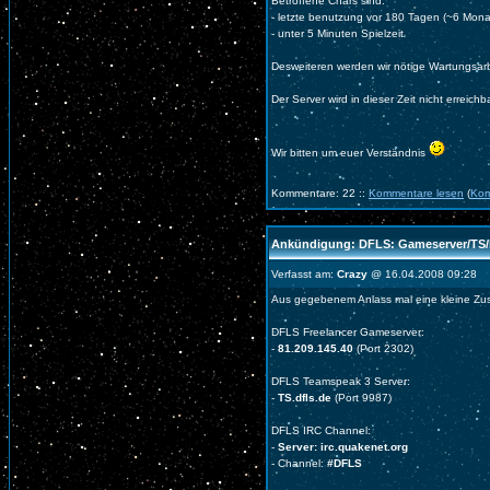
Betroffene Chars sind:
- letzte benutzung vor 180 Tagen (~6 Mona
- unter 5 Minuten Spielzeit
Desweiteren werden wir nötige Wartungsar
Der Server wird in dieser Zeit nicht erreichb
Wir bitten um euer Verständnis
Kommentare: 22 ::
Kommentare lesen
(
Kom
Ankündigung: DFLS: Gameserver/TS/
Verfasst am:
Crazy
@ 16.04.2008 09:28
Aus gegebenem Anlass mal eine kleine Z
DFLS Freelancer Gameserver:
-
81.209.145.40
(Port 2302)
DFLS Teamspeak 3 Server:
-
TS.dfls.de
(Port 9987)
DFLS IRC Channel:
-
Server: irc.quakenet.org
- Channel:
#DFLS