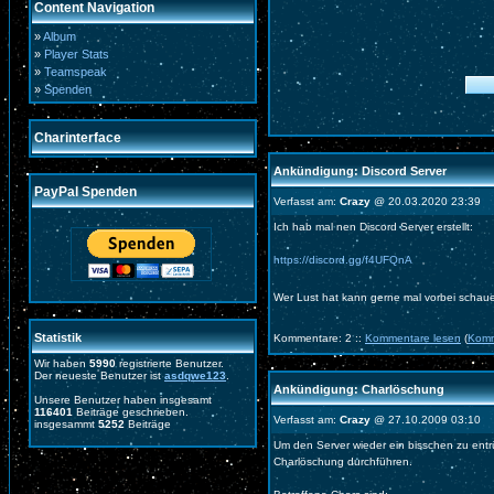
Content Navigation
»
Album
»
Player Stats
»
Teamspeak
»
Spenden
Charinterface
Ankündigung: Discord Server
PayPal Spenden
Verfasst am:
Crazy
@ 20.03.2020 23:39
Ich hab mal nen Discord Server erstellt:
https://discord.gg/f4UFQnA
Wer Lust hat kann gerne mal vorbei schau
Statistik
Kommentare: 2 ::
Kommentare lesen
(
Komm
Wir haben
5990
registrierte Benutzer.
Der neueste Benutzer ist
asdqwe123
.
Ankündigung: Charlöschung
Unsere Benutzer haben insgesamt
116401
Beiträge geschrieben.
Verfasst am:
Crazy
@ 27.10.2009 03:10
insgesammt
5252
Beiträge
Um den Server wieder ein bisschen zu ent
Charlöschung durchführen.