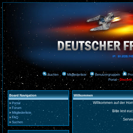
Suchen
Mitgliederliste
Benutzergruppen
Prof
Portal
-
Discord
Board Navigation
Willkommen
Willkommen auf der Hom
»
Portal
»
Forum
Bitte lest eu
»
Mitgliederliste
»
FAQ
Server
»
Suchen