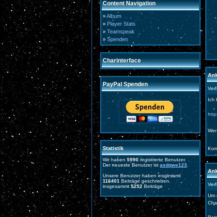
Content Navigation
»
Album
»
Player Stats
»
Teamspeak
»
Spenden
Charinterface
Ank
PayPal Spenden
Ver
Ich 
htt
Wer
Statistik
Kom
Wir haben
5990
registrierte Benutzer.
Der neueste Benutzer ist
asdqwe123
.
Ank
Unsere Benutzer haben insgesamt
116401
Beiträge geschrieben.
Ver
insgesammt
5252
Beiträge
Um 
Cha