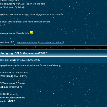
offene Chars sind:
etzte benutzung vor 180 Tagen (~6 Monate)
ter 5 Minuten Spielzeit
weiteren werden wir nötige Wartungsarbeiten durchführen.
Server wird in dieser Zeit nicht erreichbar sein.
 bitten um euer Verständnis
mentare: 22 ::
Kommentare lesen
(
Kommentar schreiben
)
ündigung: DFLS: Gameserver/TS/IRC
fasst am:
Crazy
@ 16.04.2008 09:28
 gegebenem Anlass mal eine kleine Zusammenfassung:
S Freelancer Gameserver:
.209.145.40
(Port 2302)
S Teamspeak 3 Server:
.dfls.de
(Port 9987)
S IRC Channel:
ver: irc.quakenet.org
hannel:
#DFLS