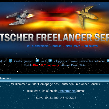
rliste
Benutzergruppen
Profil
Einloggen, um private Nachrichten zu lesen
Portal
-
Discord Community
-
Album
-
Player Stats
llkommen
Willkommen auf der Homepage des Deutschen Freelancer Servers!
Bitte lest euch auch die
Serverregeln
durch.
Server IP: 81.209.145.40:2302