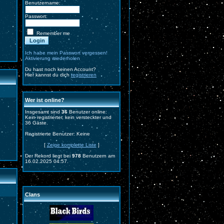
Benutzername:
Passwort:
Remember me
Ich habe mein Passwort vergessen!
Aktivierung wiederholen
Du hast noch keinen Account?
Hier kannst du dich
registrieren
Wer ist online?
Insgesamt sind
36
Benutzer online:
Kein registrierter, kein versteckter und
36 Gäste.
Registrierte Benutzer: Keine
[
Zeige komplette Liste
]
Der Rekord liegt bei
978
Benutzern am
16.02.2025 04:57.
Clans