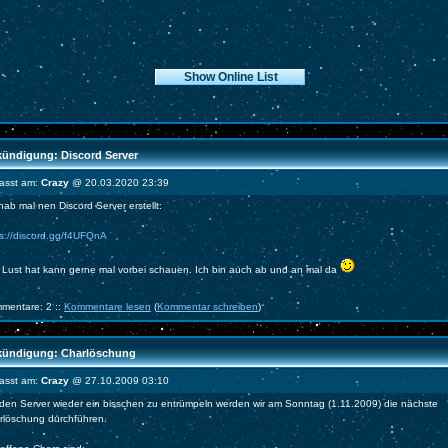
ündigung: Discord Server
fasst am:
Crazy
@ 20.03.2020 23:39
hab mal nen Discord Server erstellt:
ps://discord.gg/f4UFQnA
 Lust hat kann gerne mal vorbei schauen. Ich bin auch ab und an mal da
mentare: 2 ::
Kommentare lesen
(
Kommentar schreiben
)
ündigung: Charlöschung
fasst am:
Crazy
@ 27.10.2009 03:10
den Server wieder ein bisschen zu entrümpeln werden wir am Sonntag (1.11.2009) die nächste
rlöschung durchführen.