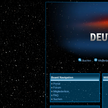
Suchen
Mitgliede
Board Navigation
Wi
»
Portal
»
Forum
»
Mitgliederliste
»
FAQ
»
Suchen