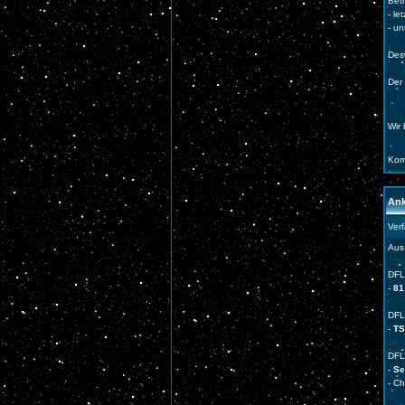
Betr
- l
- un
Des
Der 
Wir
Kom
Ank
Ver
Aus
DFL
-
81
DFL
-
TS
DFL
-
Ser
- C