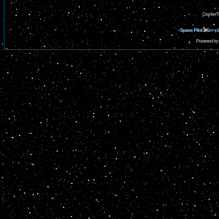
CrackerT
Space Pilot
3K
templ
Powered by