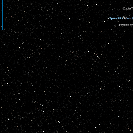
CrackerT
Space Pilot
3K
templ
Powered by