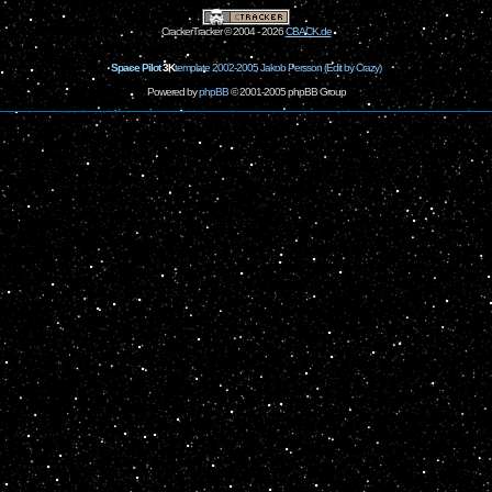
CrackerTracker © 2004 - 2026
CBACK.de
Space Pilot
3K
template 2002-2005 Jakob Persson (Edit by Crazy)
Powered by
phpBB
© 2001-2005 phpBB Group