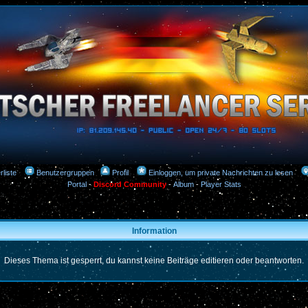
rliste
Benutzergruppen
Profil
Einloggen, um private Nachrichten zu lesen
Portal
-
Discord Community
-
Album
-
Player Stats
Information
Dieses Thema ist gesperrt, du kannst keine Beiträge editieren oder beantworten.