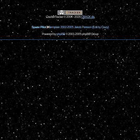
CrackerTracker © 2004 - 2026
CBACK.de
Space Pilot
3K
template 2002-2005 Jakob Persson (Edit by Crazy)
Powered by
phpBB
© 2001-2005 phpBB Group