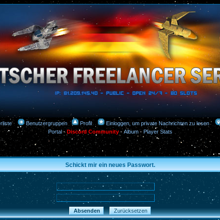
rliste
Benutzergruppen
Profil
Einloggen, um private Nachrichten zu lesen
Portal
-
Discord Community
-
Album
-
Player Stats
Schickt mir ein neues Passwort.