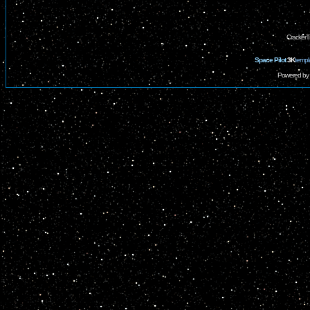
CrackerT
Space Pilot
3K
templ
Powered by