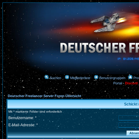
Suchen
Mitgliederliste
Benutzergruppen
Prof
Portal
-
Discord
Deutscher Freelancer Server Foren-Übersicht
Schickt 
Mit * markierte Felder sind erforderlich
Benutzername: *
E-Mail-Adresse: *