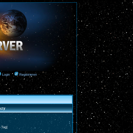
Login
Registrieren
azy
o Tag]