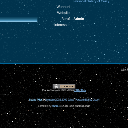
Personal Gallery of Crazy
Wohnort:
Website:
Beruf:
Admin
Interessen:
Gehe
CrackerTracker © 2004 - 2026
CBACK.de
Space Pilot
3K
template 2002-2005 Jakob Persson (Edit by Crazy)
Powered by
phpBB
© 2001-2005 phpBB Group