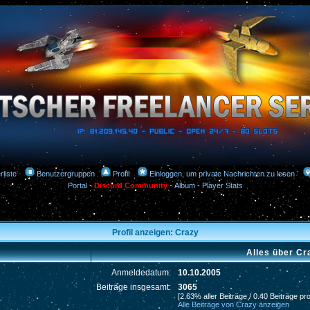
rliste
Benutzergruppen
Profil
Einloggen, um private Nachrichten zu lesen
Portal
-
Discord Community
-
Album
-
Player Stats
Profil anzeigen: Crazy
Alles über Cr
Anmeldedatum:
10.10.2005
Beiträge insgesamt:
3065
[2.63% aller Beiträge / 0.40 Beiträge pr
Alle Beiträge von Crazy anzeigen