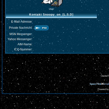
User
Kontakt Snoopy_on_[L.S.D]
E-Mail-Adresse:
Private Nachricht:
MSN Messenger:
Yahoo Messenger:
AIM-Name:
ICQ-Nummer:
CrackerT
Space Pilot
3K
templ
Powered by