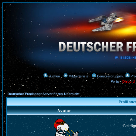
Suchen
Mitgliederliste
Benutzergruppen
Prof
Portal
-
Discord
Deutscher Freelancer Server Foren-Übersicht
Profil an
Avatar
An
Beiträg