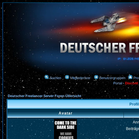
Suchen
Mitgliederliste
Benutzergruppen
Prof
Portal
-
Discord
Deutscher Freelancer Server Foren-Übersicht
Profi
Avatar
An
Beiträg