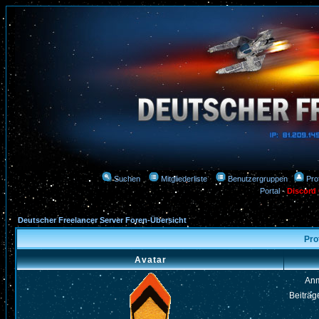
Suchen
Mitgliederliste
Benutzergruppen
Prof
Portal
-
Discord
Deutscher Freelancer Server Foren-Übersicht
Pro
Avatar
An
Beiträg