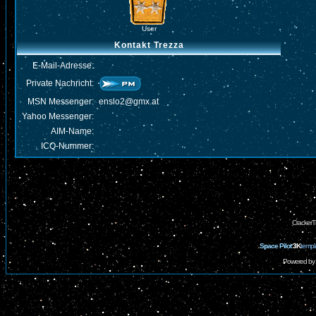
User
Kontakt Trezza
E-Mail-Adresse:
Private Nachricht:
MSN Messenger:
enslo2@gmx.at
Yahoo Messenger:
AIM-Name:
ICQ-Nummer:
CrackerT
Space Pilot
3K
templ
Powered by