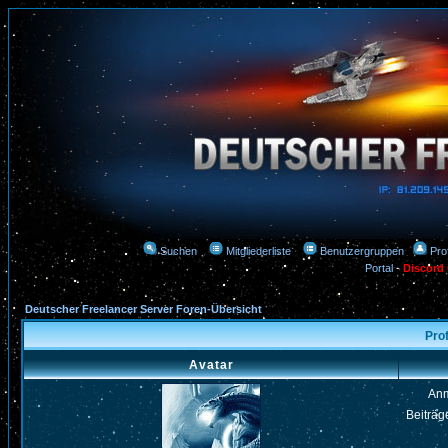
Suchen
Mitgliederliste
Benutzergruppen
Prof
Portal
-
Discord
Deutscher Freelancer Server Foren-Übersicht
Prof
Avatar
An
Beiträg