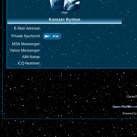
User
Kontakt Rython
E-Mail-Adresse:
Private Nachricht:
MSN Messenger:
Yahoo Messenger:
AIM-Name:
ICQ-Nummer:
CrackerT
Space Pilot
3K
templ
Powered by