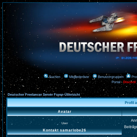
Suchen
Mitgliederliste
Benutzergruppen
Prof
Portal
-
Discord
Deutscher Freelancer Server Foren-Übersicht
Profil
Avatar
An
User
Beiträg
Kontakt samarlobe26