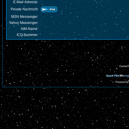
E-Mail-Adresse:
Private Nachricht:
MSN Messenger:
Yahoo Messenger:
AIM-Name:
ICQ-Nummer:
CrackerT
Space Pilot
3K
templ
Powered by