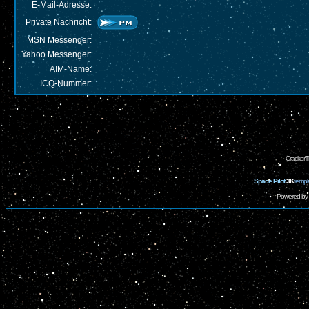
E-Mail-Adresse:
Private Nachricht:
MSN Messenger:
Yahoo Messenger:
AIM-Name:
ICQ-Nummer:
CrackerT
Space Pilot
3K
templ
Powered by