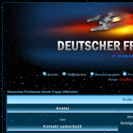
Suchen
Mitgliederliste
Benutzergruppen
Prof
Portal
-
Discord
Deutscher Freelancer Server Foren-Übersicht
Profi
Avatar
An
User
Beiträg
Kontakt samarby24