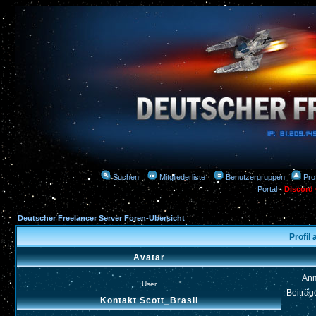
Suchen
Mitgliederliste
Benutzergruppen
Prof
Portal
-
Discord
Deutscher Freelancer Server Foren-Übersicht
Profil
Avatar
An
User
Beiträg
Kontakt Scott_Brasil