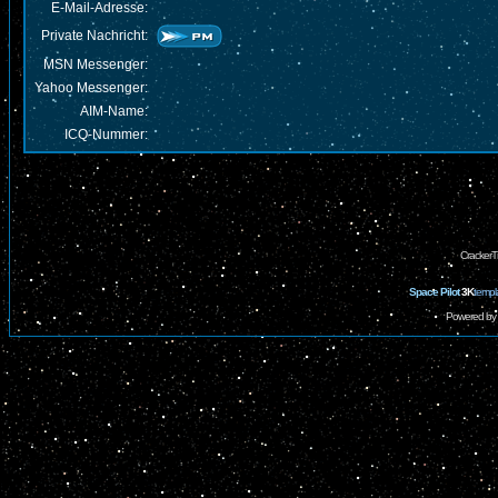
E-Mail-Adresse:
Private Nachricht:
MSN Messenger:
Yahoo Messenger:
AIM-Name:
ICQ-Nummer:
CrackerT
Space Pilot
3K
templ
Powered by