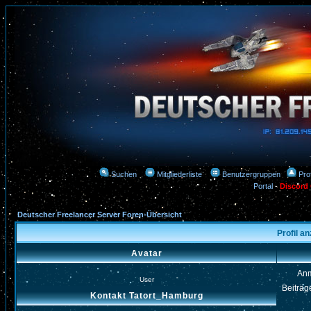
Suchen
Mitgliederliste
Benutzergruppen
Prof
Portal
-
Discord
Deutscher Freelancer Server Foren-Übersicht
Profil a
Avatar
An
User
Beiträg
Kontakt Tatort_Hamburg