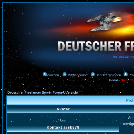
Suchen
Mitgliederliste
Benutzergruppen
Prof
Portal
-
Discord
Deutscher Freelancer Server Foren-Übersicht
Prof
Avatar
An
User
Beiträg
Kontakt arek878