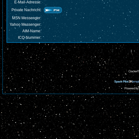
E-Mail-Adresse:
Private Nachricht:
MSN Messenger:
Yahoo Messenger:
AIM-Name:
ICQ-Nummer:
CrackerT
Space Pilot
3K
templ
Powered by