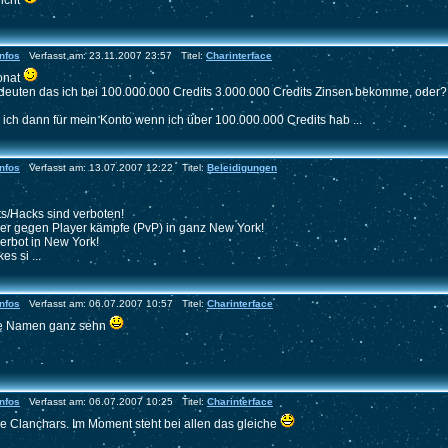
nicht
nfos
Verfasst am: 23.11.2007 23:57 Titel:
Charinterface
onat
deuten das ich bei 100.000.000 Credits 3.000.000 Credits Zinsen bekomme, oder?
ch dann für mein Konto wenn ich über 100.000.000 Credits hab ...
nfos
Verfasst am: 13.07.2007 12:22 Titel:
Beleidigungen
s/Hacks sind verboten!
yer gegen Player kämpfe (PvP) in ganz New York!
 verbot in New York!
s si ...
nfos
Verfasst am: 06.07.2007 10:57 Titel:
Charinterface
die Namen ganz sehn
nfos
Verfasst am: 06.07.2007 10:25 Titel:
Charinterface
e Clanchars. Im Moment steht bei allen das gleiche