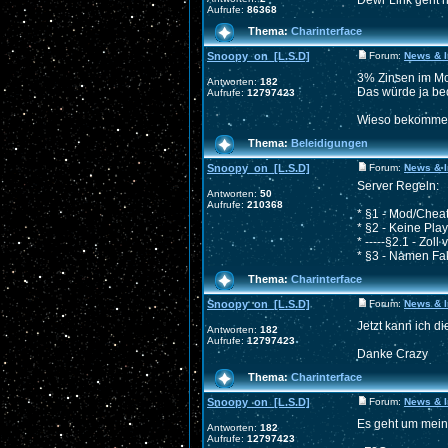
Dewr Link geht 
Aufrufe:
86368
Thema:
Charinterface
Snoopy_on_[L.S.D]
Forum:
News & I
3% Zinsen im M
Antworten:
182
Das würde ja be
Aufrufe:
12797423
Wieso bekomme i
Thema:
Beleidigungen
Snoopy_on_[L.S.D]
Forum:
News & I
Server Regeln:
Antworten:
50
Aufrufe:
210368
* §1 - Mod/Cheat
* §2 - Keine Pla
* -----§2.1 - Zoll
* §3 - Namen Fake
Thema:
Charinterface
Snoopy_on_[L.S.D]
Forum:
News & I
Jetzt kann ich 
Antworten:
182
Aufrufe:
12797423
Danke Crazy
Thema:
Charinterface
Snoopy_on_[L.S.D]
Forum:
News & I
Es geht um mein
Antworten:
182
Aufrufe:
12797423