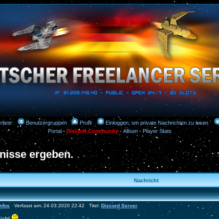
rliste
Benutzergruppen
Profil
Einloggen, um private Nachrichten zu lesen
Portal
-
Discord Community
-
Album
-
Player Stats
nisse ergeben.
Nachricht
nfos
Verfasst am: 24.03.2020 22:42 Titel:
Discord Server