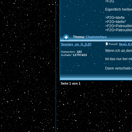
>F2G
Eigentlich heiße
>F2G<Idefix
>F2G<Idefix²
>F2G<Patrouille
>F2G<Patrouille8
Thema:
Charinterface
Snoopy_on_[L.S.D]
Forum:
News & I
Wenn ich an den
Antworten:
182
Aufrufe:
12797423
Ist das nur bei m
Dann verschieb 
Seite
1
von
1