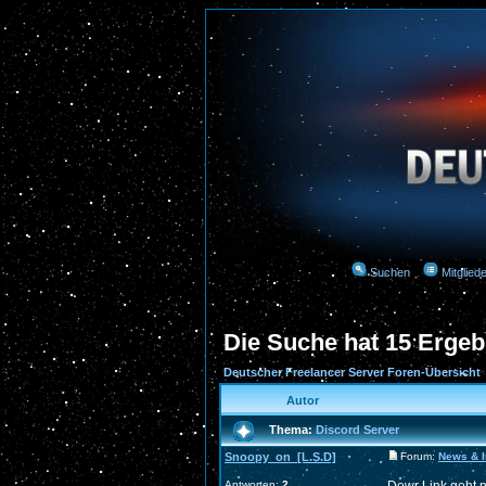
Suchen
Mitgliede
Die Suche hat 15 Ergeb
Deutscher Freelancer Server Foren-Übersicht
Autor
Thema:
Discord Server
Snoopy_on_[L.S.D]
Forum:
News & I
Antworten:
2