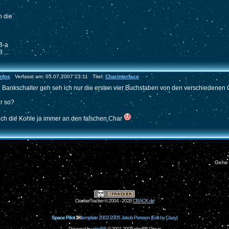
n die
8-a
 ...
nfos
Verfasst am: 05.07.2007 23:11 Titel:
Charinterface
 Bankschalter geh seh ich nur die ersten vier Buchstaben von den verschiedenen
ir so?
ich die Kohle ja immer an den falschen Char
Gehe
CrackerTracker © 2004 - 2026
CBACK.de
Space Pilot
3K
template 2002-2005 Jakob Persson (Edit by Crazy)
Powered by
phpBB
© 2001-2005 phpBB Group