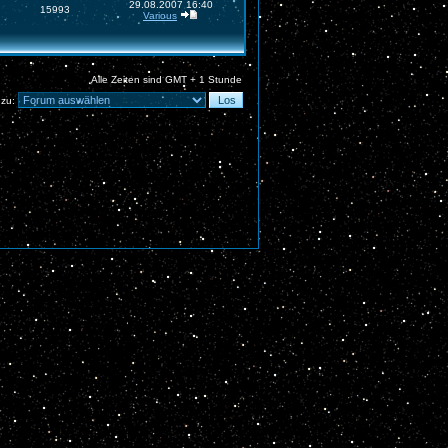
29.08.2007 16:40
15993
Various
Alle Zeiten sind GMT + 1 Stunde
 zu: