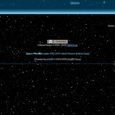
Various
0
Gehe
CrackerTracker © 2004 - 2026
CBACK.de
Space Pilot
3K
template 2002-2005 Jakob Persson (Edit by Crazy)
Powered by
phpBB
© 2001-2005 phpBB Group