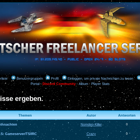
rliste
Benutzergruppen
Profil
Einloggen, um private Nachrichten zu lesen
Portal
-
Discord Community
-
Album
-
Player Stats
isse ergeben.
Themen
Autor
Antworten
eihnachten
Nomden-Killer
0
S: Gameserver/TS/IRC
Crazy
0