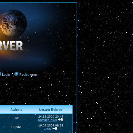
Login
Registrieren
Aufrufe
Letzter Beitrag
24.12.2009 20:44
3731
Nomden-Killer
16.04.2008 09:28
129661
Crazy