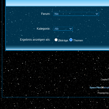
Forum:
Kategorie:
Ergebnis anzeigen als:
Beiträge
Themen
CrackerT
Space Pilot
3K
templ
Powered by