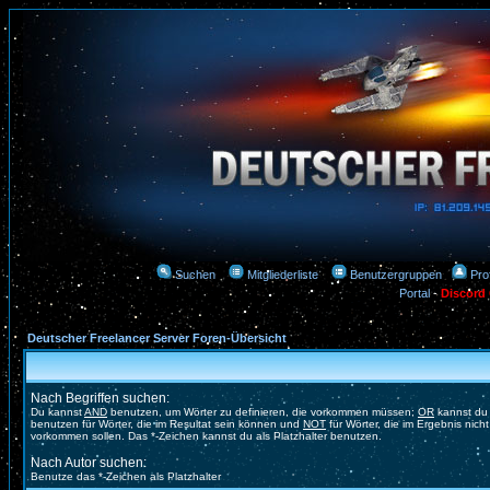
Suchen
Mitgliederliste
Benutzergruppen
Prof
Portal
-
Discord
Deutscher Freelancer Server Foren-Übersicht
Nach Begriffen suchen:
Du kannst
AND
benutzen, um Wörter zu definieren, die vorkommen müssen;
OR
kannst du
benutzen für Wörter, die im Resultat sein können und
NOT
für Wörter, die im Ergebnis nicht
vorkommen sollen. Das *-Zeichen kannst du als Platzhalter benutzen.
Nach Autor suchen:
Benutze das *-Zeichen als Platzhalter