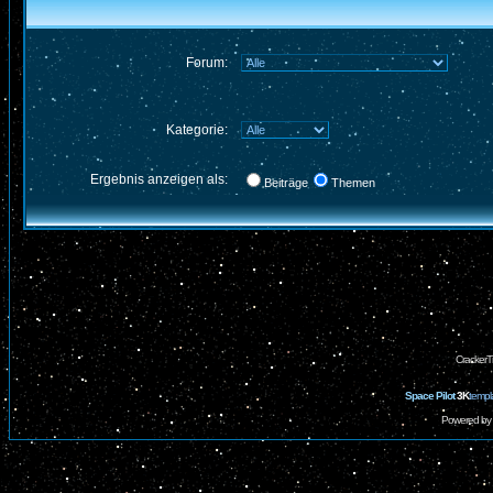
Forum:
Kategorie:
Ergebnis anzeigen als:
Beiträge
Themen
CrackerT
Space Pilot
3K
templ
Powered by