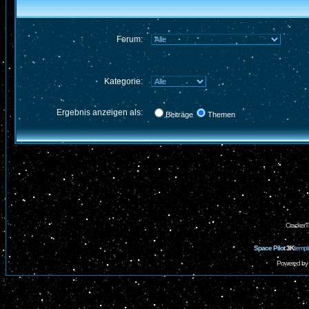
Forum:
Kategorie:
Ergebnis anzeigen als:
Beiträge
Themen
CrackerT
Space Pilot
3K
templ
Powered by