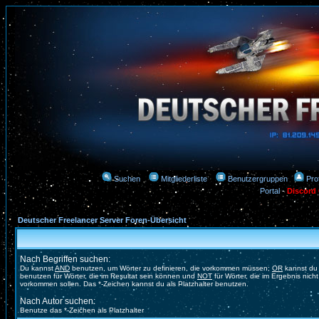
Suchen
Mitgliederliste
Benutzergruppen
Prof
Portal
-
Discord
Deutscher Freelancer Server Foren-Übersicht
Nach Begriffen suchen:
Du kannst
AND
benutzen, um Wörter zu definieren, die vorkommen müssen;
OR
kannst du
benutzen für Wörter, die im Resultat sein können und
NOT
für Wörter, die im Ergebnis nicht
vorkommen sollen. Das *-Zeichen kannst du als Platzhalter benutzen.
Nach Autor suchen:
Benutze das *-Zeichen als Platzhalter