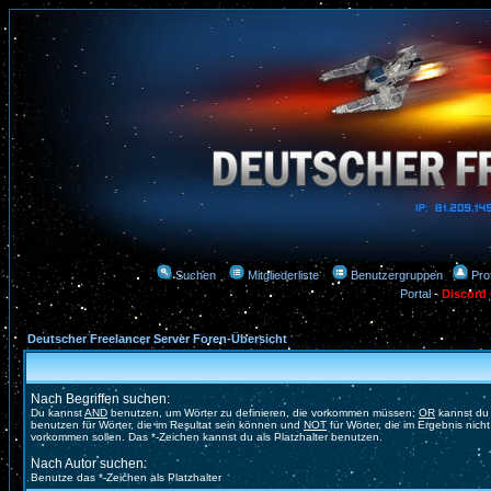
Suchen
Mitgliederliste
Benutzergruppen
Prof
Portal
-
Discord
Deutscher Freelancer Server Foren-Übersicht
Nach Begriffen suchen:
Du kannst
AND
benutzen, um Wörter zu definieren, die vorkommen müssen;
OR
kannst du
benutzen für Wörter, die im Resultat sein können und
NOT
für Wörter, die im Ergebnis nicht
vorkommen sollen. Das *-Zeichen kannst du als Platzhalter benutzen.
Nach Autor suchen:
Benutze das *-Zeichen als Platzhalter