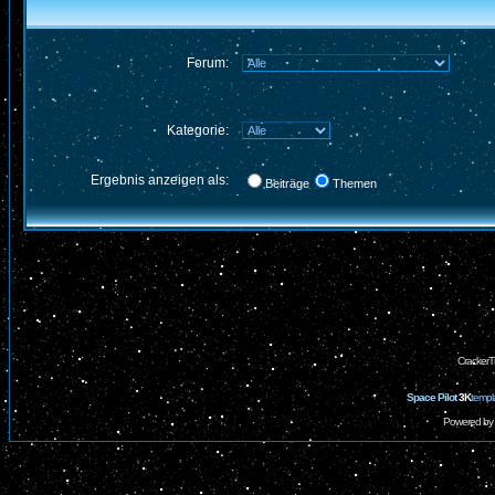
Forum:
Kategorie:
Ergebnis anzeigen als:
Beiträge
Themen
CrackerT
Space Pilot
3K
templ
Powered by