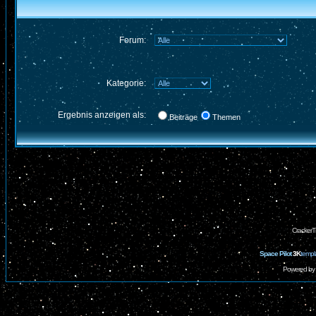
Forum:
Kategorie:
Ergebnis anzeigen als:
Beiträge
Themen
CrackerT
Space Pilot
3K
templ
Powered by