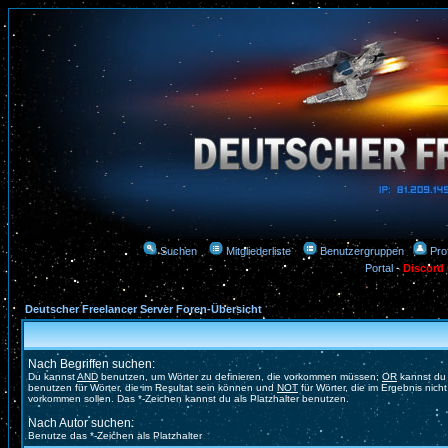
Suchen
Mitgliederliste
Benutzergruppen
Prof
Portal
-
Discord
Deutscher Freelancer Server Foren-Übersicht
Nach Begriffen suchen:
Du kannst
AND
benutzen, um Wörter zu definieren, die vorkommen müssen;
OR
kannst du
benutzen für Wörter, die im Resultat sein können und
NOT
für Wörter, die im Ergebnis nicht
vorkommen sollen. Das *-Zeichen kannst du als Platzhalter benutzen.
Nach Autor suchen:
Benutze das *-Zeichen als Platzhalter