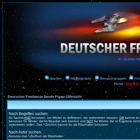
Suchen
Mitgliederliste
Benutzergruppen
Prof
Portal
-
Discord
Deutscher Freelancer Server Foren-Übersicht
Nach Begriffen suchen:
Du kannst
AND
benutzen, um Wörter zu definieren, die vorkommen müssen;
OR
kannst du
benutzen für Wörter, die im Resultat sein können und
NOT
für Wörter, die im Ergebnis nicht
vorkommen sollen. Das *-Zeichen kannst du als Platzhalter benutzen.
Nach Autor suchen:
Benutze das *-Zeichen als Platzhalter