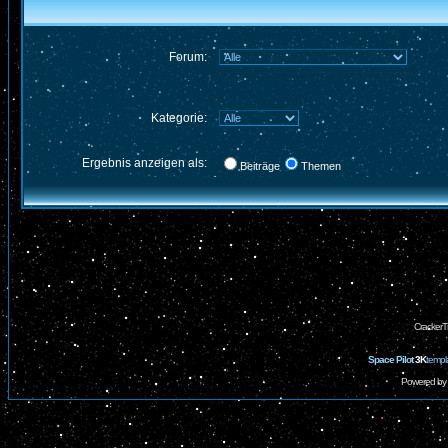
Forum:
Kategorie:
Ergebnis anzeigen als:
Beiträge
Themen
CrackerT
Space Pilot
3K
templ
Powered by