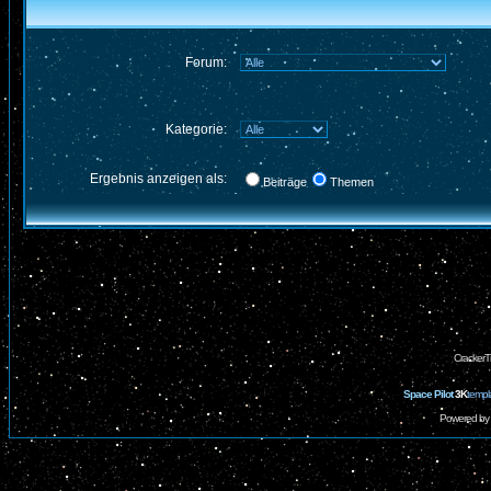
Forum:
Kategorie:
Ergebnis anzeigen als:
Beiträge
Themen
CrackerT
Space Pilot
3K
templ
Powered by