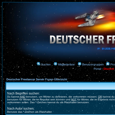
Suchen
Mitgliederliste
Benutzergruppen
Prof
Portal
-
Discord
Deutscher Freelancer Server Foren-Übersicht
Nach Begriffen suchen:
Du kannst
AND
benutzen, um Wörter zu definieren, die vorkommen müssen;
OR
kannst du
benutzen für Wörter, die im Resultat sein können und
NOT
für Wörter, die im Ergebnis nicht
vorkommen sollen. Das *-Zeichen kannst du als Platzhalter benutzen.
Nach Autor suchen:
Benutze das *-Zeichen als Platzhalter