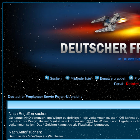
Suchen
Mitgliederliste
Benutzergruppen
Prof
Portal
-
Discord
Deutscher Freelancer Server Foren-Übersicht
Nach Begriffen suchen:
Du kannst
AND
benutzen, um Wörter zu definieren, die vorkommen müssen;
OR
kannst du
benutzen für Wörter, die im Resultat sein können und
NOT
für Wörter, die im Ergebnis nicht
vorkommen sollen. Das *-Zeichen kannst du als Platzhalter benutzen.
Nach Autor suchen:
Benutze das *-Zeichen als Platzhalter