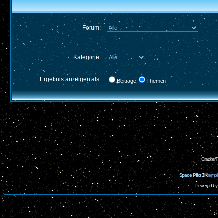
Forum:
Kategorie:
Ergebnis anzeigen als:
Beiträge
Themen
CrackerT
Space Pilot
3K
templ
Powered by