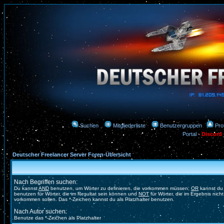
Suchen
Mitgliederliste
Benutzergruppen
Prof
Portal
-
Discord
Deutscher Freelancer Server Foren-Übersicht
Nach Begriffen suchen:
Du kannst
AND
benutzen, um Wörter zu definieren, die vorkommen müssen;
OR
kannst du
benutzen für Wörter, die im Resultat sein können und
NOT
für Wörter, die im Ergebnis nicht
vorkommen sollen. Das *-Zeichen kannst du als Platzhalter benutzen.
Nach Autor suchen:
Benutze das *-Zeichen als Platzhalter