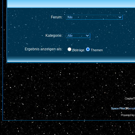
Forum:
Kategorie:
Ergebnis anzeigen als:
Beiträge
Themen
CrackerT
Space Pilot
3K
templ
Powered by