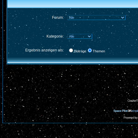
Forum:
Kategorie:
Ergebnis anzeigen als:
Beiträge
Themen
CrackerT
Space Pilot
3K
templ
Powered by