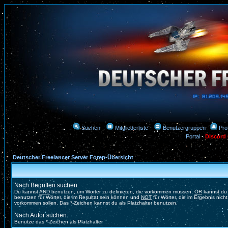
Suchen
Mitgliederliste
Benutzergruppen
Prof
Portal
-
Discord
Deutscher Freelancer Server Foren-Übersicht
Nach Begriffen suchen:
Du kannst
AND
benutzen, um Wörter zu definieren, die vorkommen müssen;
OR
kannst du
benutzen für Wörter, die im Resultat sein können und
NOT
für Wörter, die im Ergebnis nicht
vorkommen sollen. Das *-Zeichen kannst du als Platzhalter benutzen.
Nach Autor suchen:
Benutze das *-Zeichen als Platzhalter