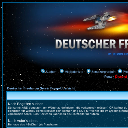
Suchen
Mitgliederliste
Benutzergruppen
Prof
Portal
-
Discord
Deutscher Freelancer Server Foren-Übersicht
Nach Begriffen suchen:
Du kannst
AND
benutzen, um Wörter zu definieren, die vorkommen müssen;
OR
kannst du
benutzen für Wörter, die im Resultat sein können und
NOT
für Wörter, die im Ergebnis nicht
vorkommen sollen. Das *-Zeichen kannst du als Platzhalter benutzen.
Nach Autor suchen:
Benutze das *-Zeichen als Platzhalter