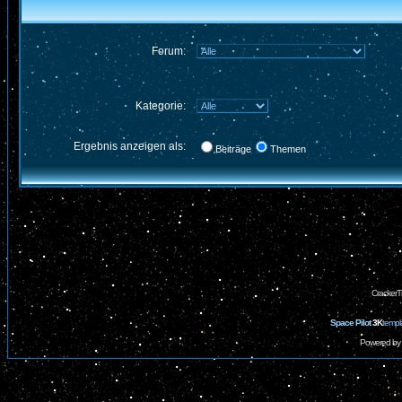
Forum:
Kategorie:
Ergebnis anzeigen als:
Beiträge
Themen
CrackerT
Space Pilot
3K
templ
Powered by