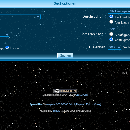
Suchoptionen
Durchsuchen:
Titel und 
Nur Nachri
Sortieren nach:
Aufsteigen
Absteigen
Die ersten
Zeich
äge
Themen
Gehe
CrackerTracker © 2004 - 2026
CBACK.de
Space Pilot
3K
template 2002-2005 Jakob Persson (Edit by Crazy)
Powered by
phpBB
© 2001-2005 phpBB Group