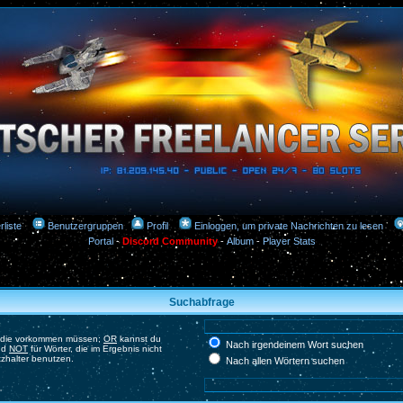
rliste
Benutzergruppen
Profil
Einloggen, um private Nachrichten zu lesen
Portal
-
Discord Community
-
Album
-
Player Stats
Suchabfrage
, die vorkommen müssen;
OR
kannst du
Nach irgendeinem Wort suchen
und
NOT
für Wörter, die im Ergebnis nicht
tzhalter benutzen.
Nach allen Wörtern suchen