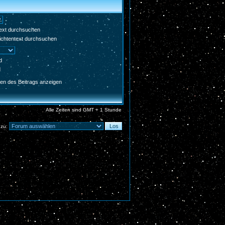
Text durchsuchen
chtentext durchsuchen
d
d
en des Beitrags anzeigen
Alle Zeiten sind GMT + 1 Stunde
 zu: