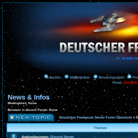
Suchen
Mitgliederliste
Benutzergruppen
Prof
Portal
-
Discord
News & Infos
Moderatoren
: Keine
Benutzer in diesem Forum: Keine
Deutscher Freelancer Server Foren-Übersicht
»
N
Themen
Ankündigungen:
Discord Server