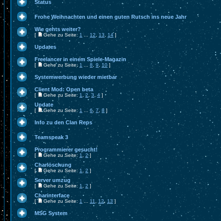
Status
Frohe Weihnachten und einen guten Rutsch ins neue Jahr
Wie gehts weiter?
[
Gehe zu Seite:
1
...
12
,
13
,
14
]
Updates
Freelancer in einem Spiele-Magazin
[
Gehe zu Seite:
1
...
8
,
9
,
10
]
Systemwerbung wieder mietbar
Client Mod: Open beta
[
Gehe zu Seite:
1
,
2
,
3
,
4
]
Update
[
Gehe zu Seite:
1
...
6
,
7
,
8
]
Info zu den Clan Reps
Teamspeak 3
Programmierer gesucht!
[
Gehe zu Seite:
1
,
2
]
Charlöschung
[
Gehe zu Seite:
1
,
2
]
Server umzug
[
Gehe zu Seite:
1
,
2
]
Charinterface
[
Gehe zu Seite:
1
...
11
,
12
,
13
]
MSG System