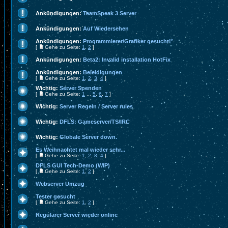
Ankündigungen:
TeamSpeak 3 Server
Ankündigungen:
Auf Wiedersehen
Ankündigungen:
Programmierer/Grafiker gesucht!²
[
Gehe zu Seite:
1
,
2
]
Ankündigungen:
Beta2: Invalid installation HotFix
Ankündigungen:
Beleidigungen
[
Gehe zu Seite:
1
,
2
,
3
,
4
]
Wichtig:
Server Spenden
[
Gehe zu Seite:
1
...
5
,
6
,
7
]
Wichtig:
Server Regeln / Server rules
Wichtig:
DFLS: Gameserver/TS/IRC
Wichtig:
Globale Server down.
Es Weihnachtet mal wieder sehr...
[
Gehe zu Seite:
1
,
2
,
3
,
4
]
DFLS GUI Tech-Demo (WIP)
[
Gehe zu Seite:
1
,
2
]
Webserver Umzug
Tester gesucht
[
Gehe zu Seite:
1
,
2
]
Regulärer Server wieder online