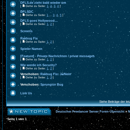
DFLS.de zieht bald wieder um
[
Gehe zu Seite:
1
,
2
,
3
,
4
]
DFLSDC
[
Gehe zu Seite:
1
...
3
,
4
,
5
]
DFLS goes Hollywood…
[
Gehe zu Seite:
1
,
2
]
Screens
Rakbug Fix
[
Gehe zu Seite:
1
,
2
]
Spieler Namen
[Feature] - Private Nachrichten / privat messages
[
Gehe zu Seite:
1
,
2
]
Wie werde ich Security?
[
Gehe zu Seite:
1
,
2
]
Verschoben:
Rakbug Fix: Ja/Nein
[
Gehe zu Seite:
1
,
2
]
Verschoben:
Sprungtor Bug
Link Us
Siehe Beiträge der let
Deutscher Freelancer Server Foren-Übersicht
»
N
Seite
1
von
1