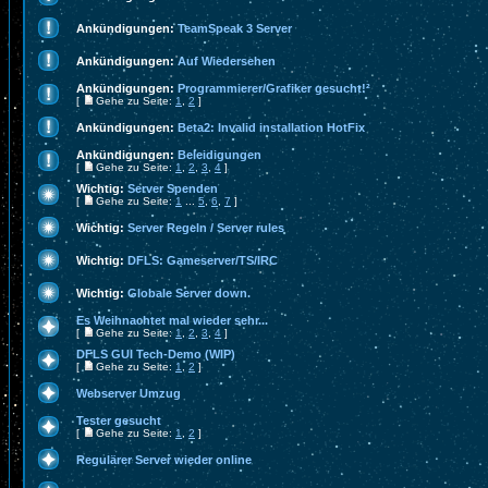
Ankündigungen:
TeamSpeak 3 Server
Ankündigungen:
Auf Wiedersehen
Ankündigungen:
Programmierer/Grafiker gesucht!²
[
Gehe zu Seite:
1
,
2
]
Ankündigungen:
Beta2: Invalid installation HotFix
Ankündigungen:
Beleidigungen
[
Gehe zu Seite:
1
,
2
,
3
,
4
]
Wichtig:
Server Spenden
[
Gehe zu Seite:
1
...
5
,
6
,
7
]
Wichtig:
Server Regeln / Server rules
Wichtig:
DFLS: Gameserver/TS/IRC
Wichtig:
Globale Server down.
Es Weihnachtet mal wieder sehr...
[
Gehe zu Seite:
1
,
2
,
3
,
4
]
DFLS GUI Tech-Demo (WIP)
[
Gehe zu Seite:
1
,
2
]
Webserver Umzug
Tester gesucht
[
Gehe zu Seite:
1
,
2
]
Regulärer Server wieder online