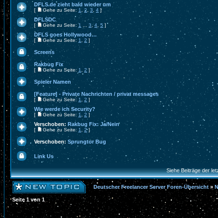
DFLS.de zieht bald wieder um
[
Gehe zu Seite:
1
,
2
,
3
,
4
]
DFLSDC
[
Gehe zu Seite:
1
...
3
,
4
,
5
]
DFLS goes Hollywood…
[
Gehe zu Seite:
1
,
2
]
Screens
Rakbug Fix
[
Gehe zu Seite:
1
,
2
]
Spieler Namen
[Feature] - Private Nachrichten / privat messages
[
Gehe zu Seite:
1
,
2
]
Wie werde ich Security?
[
Gehe zu Seite:
1
,
2
]
Verschoben:
Rakbug Fix: Ja/Nein
[
Gehe zu Seite:
1
,
2
]
Verschoben:
Sprungtor Bug
Link Us
Siehe Beiträge der let
Deutscher Freelancer Server Foren-Übersicht
»
N
Seite
1
von
1