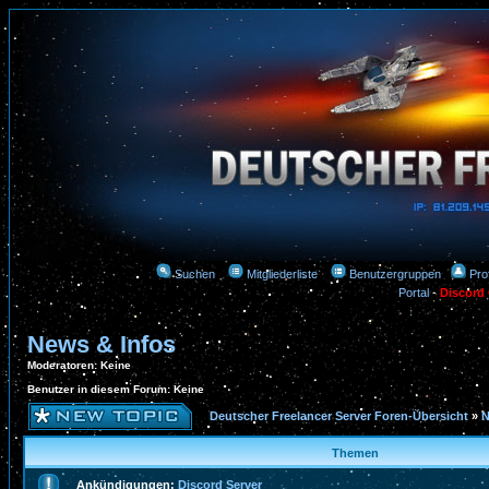
Suchen
Mitgliederliste
Benutzergruppen
Prof
Portal
-
Discord
News & Infos
Moderatoren
: Keine
Benutzer in diesem Forum: Keine
Deutscher Freelancer Server Foren-Übersicht
»
N
Themen
Ankündigungen:
Discord Server