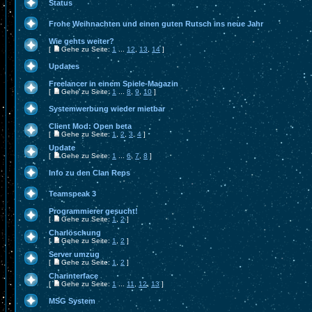
Status
Frohe Weihnachten und einen guten Rutsch ins neue Jahr
Wie gehts weiter?
[
Gehe zu Seite:
1
...
12
,
13
,
14
]
Updates
Freelancer in einem Spiele-Magazin
[
Gehe zu Seite:
1
...
8
,
9
,
10
]
Systemwerbung wieder mietbar
Client Mod: Open beta
[
Gehe zu Seite:
1
,
2
,
3
,
4
]
Update
[
Gehe zu Seite:
1
...
6
,
7
,
8
]
Info zu den Clan Reps
Teamspeak 3
Programmierer gesucht!
[
Gehe zu Seite:
1
,
2
]
Charlöschung
[
Gehe zu Seite:
1
,
2
]
Server umzug
[
Gehe zu Seite:
1
,
2
]
Charinterface
[
Gehe zu Seite:
1
...
11
,
12
,
13
]
MSG System